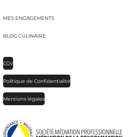
s
t
a
MES ENGAGEMENTS
g
r
a
BLOG CULINAIRE
m
CGV
Politique de Confidentialité
Mentions légales